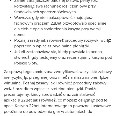
Zamierzasz jeszcze bardziej ułatwić pełny tok,
korzystając swe rachunek rozliczeniowy przy
środowiskach społecznościowych.
Wówczas gdy nie zaakceptować znajdujesz
fachowym graczem 22Bet przygotowało specjalnie
dla ciebie opcja stwierdzenia kasyna przy wersji
demo.
Poznaj zasady jak i również procedury rozrywki wciąż
poprzednio wpłacisz oryginalne pieniążki.
Jeżeli zastanawiasz się, kiedy powstała ta ocena,
stwierdź, gdy testujemy oraz recenzujemy kasyna pod
Polskie Sloty.
Za sprawą tego zamierzasz zweryfikować wszystkie zabawy
nie ryzykując przegranej oraz mieć na afiszu na pieniądze
wirtualne. Poznaj zasady jak i również procedury zabawy
wciąż przedtem wpłacisz rzetelne pieniążki. Poniżej
prezentujemy, kiedy sprowadzić oraz zainstalować
aplikację 22Bet jak i również, co możesz osiągnąć pod tej
apce. Kasyno 22bet internetowego to poważne i ustawowe
położenie do odwiedzenia gier w automatach do