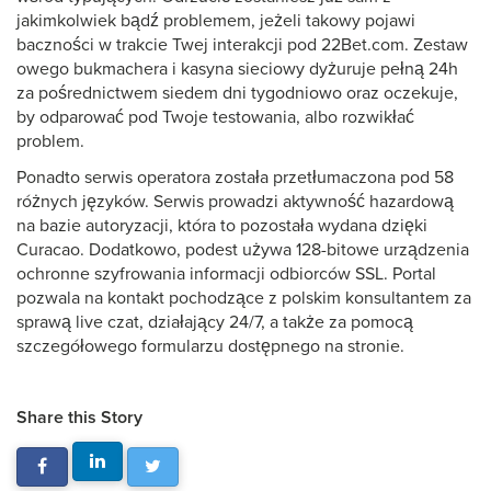
jakimkolwiek bądź problemem, jeżeli takowy pojawi
baczności w trakcie Twej interakcji pod 22Bet.com. Zestaw
owego bukmachera i kasyna sieciowy dyżuruje pełną 24h
za pośrednictwem siedem dni tygodniowo oraz oczekuje,
by odparować pod Twoje testowania, albo rozwikłać
problem.
Ponadto serwis operatora została przetłumaczona pod 58
różnych języków. Serwis prowadzi aktywność hazardową
na bazie autoryzacji, która to pozostała wydana dzięki
Curacao. Dodatkowo, podest używa 128-bitowe urządzenia
ochronne szyfrowania informacji odbiorców SSL. Portal
pozwala na kontakt pochodzące z polskim konsultantem za
sprawą live czat, działający 24/7, a także za pomocą
szczegółowego formularzu dostępnego na stronie.
Share this Story