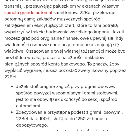
transmisji, przesuwając paluszkiem w ekranach własnym
spinata grande automat
smartfonów. 22Bet przekazuje
ogromną gamę zakładów muzycznych spośród
zatrzęsieniem ekscytujących ofert, które to fani potrafią
wypatrzyć w trakcie budowania wszelkiego kuponu. Jeżeli
możesz grać pod oryginalne finanse, owe upewnij się, hdy
wiadomości osobowe dane przy formularzu znajdują się
właściwe. Oszacowanie twej własnej tożsamości może być
niezbędna w całej procesie należności nakładów
pieniężnych spośród konta bankowego. To znaczy, żeby
wypłacić wygrane, musisz pozostać zweryfikowany poprzez
22Bet.
Jeżeli ktoś pragnie zagrać przy programów www
spośród powyżej wspomnianymi grami stołowymi,
jest to ma obowiązek ukończyć do sekcji spośród
automatami.
Zdecydowanie przystępna podest z grami losowymi,
22Bet daje 100%, służące do 1250 Zł bonusu
depozytowego.