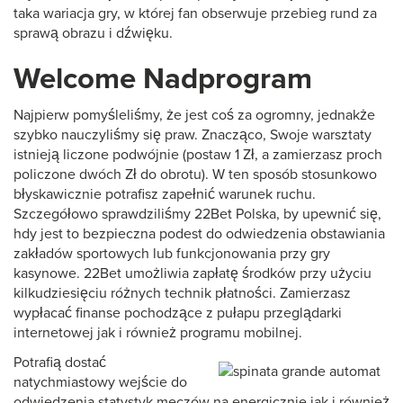
taka wariacja gry, w której fan obserwuje przebieg rund za
sprawą obrazu i dźwięku.
Welcome Nadprogram
Najpierw pomyśleliśmy, że jest coś za ogromny, jednakże
szybko nauczyliśmy się praw. Znacząco, Swoje warsztaty
istnieją liczone podwójnie (postaw 1 Zł, a zamierzasz proch
policzone dwóch Zł do obrotu). W ten sposób stosunkowo
błyskawicznie potrafisz zapełnić warunek ruchu.
Szczegółowo sprawdziliśmy 22Bet Polska, by upewnić się,
hdy jest to bezpieczna podest do odwiedzenia obstawiania
zakładów sportowych lub funkcjonowania przy gry
kasynowe. 22Bet umożliwia zapłatę środków przy użyciu
kilkudziesięciu różnych technik płatności. Zamierzasz
wypłacać finanse pochodzące z pułapu przeglądarki
internetowej jak i również programu mobilnej.
Potrafią dostać
natychmiastowy wejście do
odwiedzenia statystyk meczów na energicznie jak i również