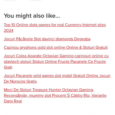
You might also like...
Top 10 Online slots games for real Currency Internet sites
2024
Jocuri Păcănele Slot davinci diamonds Degeaba
Cazinou gryphons gold slot online Online & Sloturi Gratuit
Jocuri Colea Aparate Octavian Gaming cazinouri online cu
playtech sloturi Sloturi Online Fructe Pacanele Ce Fructe
Grati
Jocuri Pacanele wild games slot mobil Gratuit Online Jocuri
De Norocire Gratis
Meci De Sloturi Treasure Hunter Octavian Gaming,
Recensămân, mummy slot Procent Ş Câștig Rtp, Variante
Dans Real