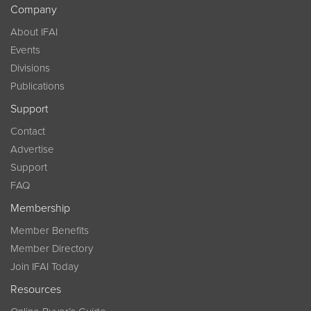
Company
About IFAI
Events
Divisions
Publications
Support
Contact
Advertise
Support
FAQ
Membership
Member Benefits
Member Directory
Join IFAI Today
Resources