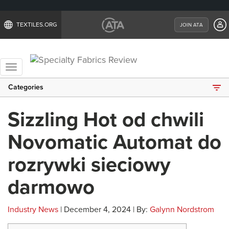
TEXTILES.ORG
JOIN ATA
Toggle
navigation
Categories
Sizzling Hot od chwili
Novomatic Automat do
rozrywki sieciowy
darmowo
Industry News
| December 4, 2024 | By:
Galynn Nordstrom