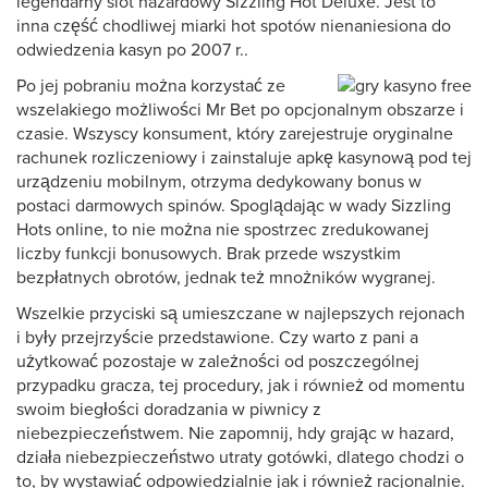
legendarny slot hazardowy Sizzling Hot Deluxe. Jest to
inna część chodliwej miarki hot spotów nienaniesiona do
odwiedzenia kasyn po 2007 r..
Po jej pobraniu można korzystać ze
wszelakiego możliwości Mr Bet po opcjonalnym obszarze i
czasie. Wszyscy konsument, który zarejestruje oryginalne
rachunek rozliczeniowy i zainstaluje apkę kasynową pod tej
urządzeniu mobilnym, otrzyma dedykowany bonus w
postaci darmowych spinów. Spoglądając w wady Sizzling
Hots online, to nie można nie spostrzec zredukowanej
liczby funkcji bonusowych. Brak przede wszystkim
bezpłatnych obrotów, jednak też mnożników wygranej.
Wszelkie przyciski są umieszczane w najlepszych rejonach
i były przejrzyście przedstawione. Czy warto z pani a
użytkować pozostaje w zależności od poszczególnej
przypadku gracza, tej procedury, jak i również od momentu
swoim biegłości doradzania w piwnicy z
niebezpieczeństwem. Nie zapomnij, hdy grając w hazard,
działa niebezpieczeństwo utraty gotówki, dlatego chodzi o
to, by wystawiać odpowiedzialnie jak i również racjonalnie.