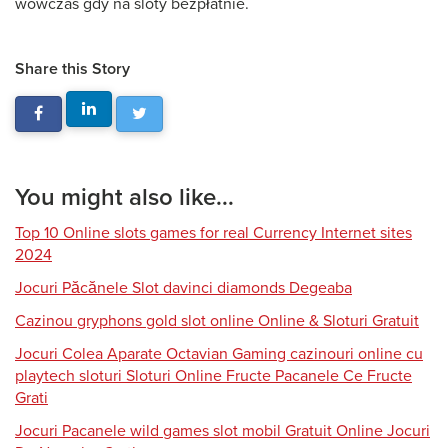
wówczas gdy na sloty bezpłatnie.
Share this Story
You might also like...
Top 10 Online slots games for real Currency Internet sites
2024
Jocuri Păcănele Slot davinci diamonds Degeaba
Cazinou gryphons gold slot online Online & Sloturi Gratuit
Jocuri Colea Aparate Octavian Gaming cazinouri online cu
playtech sloturi Sloturi Online Fructe Pacanele Ce Fructe
Grati
Jocuri Pacanele wild games slot mobil Gratuit Online Jocuri