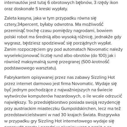
internautów jest tutaj 6 obrotowych bębnów, 3 rzędy ikon
oraz doskonałe 5 kreski wypłaty.
Zaleta kasyna, jaka w tym przypadku równa się
cztery,34percent, byłaby odwrotna. Ma możliwość
przeminąć trochę czasu pomiędzy nagrodami, bowiem
polski robot ma średnią albo wysoką różnicę, jednakże gdy
wygrasz, będziesz spodziewać się porządnych wypłat.
Zanim rozpoczęciem gry pod automatach Novomatic należy
wyselekcjonować liczbę rund albo obrotów (do 100) jak i
również maksymalną sumę przegranej (500-krotność
podstawowego warsztatu).
Fabrykantem opisywanej przez nas zabawy Sizzling Hot
przez internet darmowo jest firma Novomatic. Wydaje się
być jednym pochodzące z najważniejszych na świecie
wytwórców komputerów hazardowych, o ile wcale odrzucić
największy. To przedsiębiorstwo posiada swoją rezydencję
przy austriackim miasteczku Gumpoldskirchen, lecz ma też
przedstawicielstwami w nad 30 krajach świata. Rozgrywka
w przypadku gry Sizzling Hot internetowego wydaje się