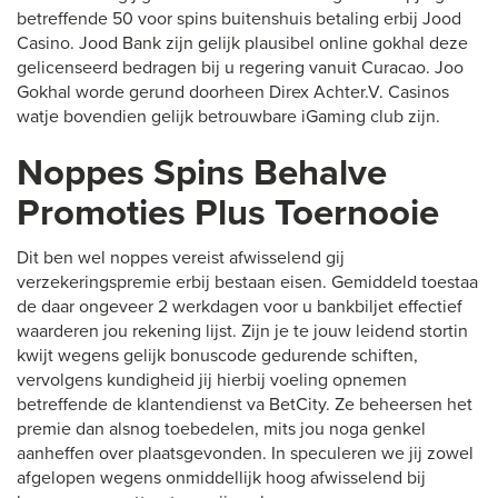
betreffende 50 voor spins buitenshuis betaling erbij Jood
Casino. Jood Bank zijn gelijk plausibel online gokhal deze
gelicenseerd bedragen bij u regering vanuit Curacao. Joo
Gokhal worde gerund doorheen Direx Achter.V. Casinos
watje bovendien gelijk betrouwbare iGaming club zijn.
Noppes Spins Behalve
Promoties Plus Toernooie
Dit ben wel noppes vereist afwisselend gij
verzekeringspremie erbij bestaan eisen. Gemiddeld toestaa
de daar ongeveer 2 werkdagen voor u bankbiljet effectief
waarderen jou rekening lijst. Zijn je te jouw leidend stortin
kwijt wegens gelijk bonuscode gedurende schiften,
vervolgens kundigheid jij hierbij voeling opnemen
betreffende de klantendienst va BetCity. Ze beheersen het
premie dan alsnog toebedelen, mits jou noga genkel
aanheffen over plaatsgevonden. In speculeren we jij zowel
afgelopen wegens onmiddellijk hoog afwisselend bij