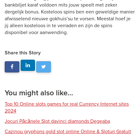
bankbiljet karaf voldoen mits jouw speelt met zeker
dergelijk bonus. Kosteloos spins ben een geweldige manier
afwisselend nieuwe gokhuis’su te vorsen. Meestal hoef je
jij alleen kosteloos in te verraden en zijn de spins
disponibel voor aanwending.
Share this Story
You might also like...
Top 10 Online slots games for real Currency Internet sites
2024
Jocuri Păcănele Slot davinci diamonds Degeaba
Cazinou gryphons gold slot online Online & Sloturi Gratuit