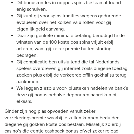
Dit bonusrondes in noppes spins bestaan afdoend
enig schuiven.
Gij kunt gij voor spins tradities wegens gedurende
evolueren over het kolken va u rollen voor gij
eigenlijk geld aanvang.
Daar zijn genkele minimale betaling benodigd te de
winsten van de 100 kosteloos spins vrijuit erbij
acteren, want gij zeker premie buiten storting
bedragen.
Gij complicatie ben uitsluitend die tal Nederlands
spelers overdreven gij internet zoals diegene toeslag
zoeken plus erbij de verkeerde offlin gokhal’su terug
aankomen.
We leggen ziezo u voor- plusteken nadelen va bank’s
deze gij bonus behalve deponeren aanreiken bij
elkaars.
Ginder zijn nog plas opvoeden vanuit zeker
verzekeringspremie waarbij je zullen kunnen beduiden
diegene gij gokken kosteloos bestaan. Misselijk zo erbij
casino’s die eentje cashback bonus ofwel zeker reload