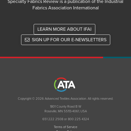
Specialty Fabrics Review is a publication of the Industrial
Fabrics Association International
LEARN MORE ABOUT IFAI
SIGN UP FOR OUR E-NEWSLETTERS
Copyright © 2026 Advanced Textiles Association. All rights reserved.
1801 County Road B W
Roseville, MN 55113-4061, USA
651 222 2508 or 800 225 4324
Terms of Service